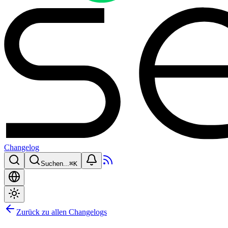
Changelog
Suchen...
⌘
K
Zurück zu allen Changelogs