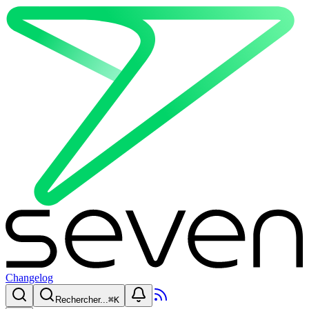
Changelog
Rechercher...
⌘
K