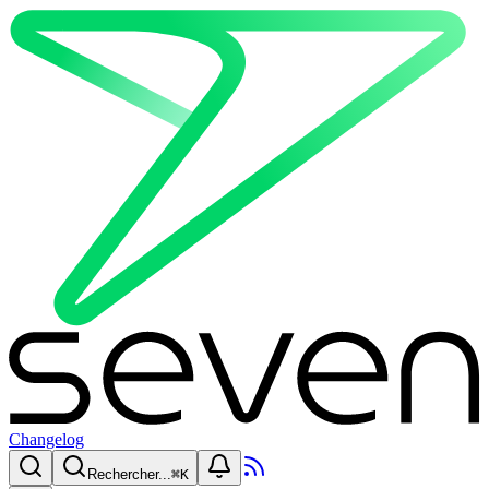
Changelog
Rechercher...
⌘
K