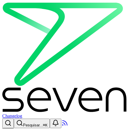
Changelog
Pesquisar...
⌘
K