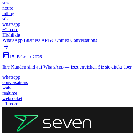
sms
notifo
billing
sdk
whatsapp
+
5
more
Highlight
WhatsApp Business API & Unified Conversations
15. Februar 2026
Ihre Kunden sind auf WhatsApp — jetzt erreichen Sie sie direkt übe
whatsapp
conversations
waba
realtime
websocket
+
1
more