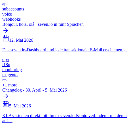
api
subaccounts
voice
webhooks
Bonjour, hola, olá - seven.io in fünf Sprachen
12. Mai 2026
Das seven.io-Dashboard und jede transaktionale E-Mail erscheinen 
dpa
i18n
monitoring
magento
rcs
+
1
more
Changelog - 30. April - 5. Mai 2026
5. Mai 2026
KI-Assistenten direkt mit Ihrem seven.io-Konto verbinden - mit de
auf…