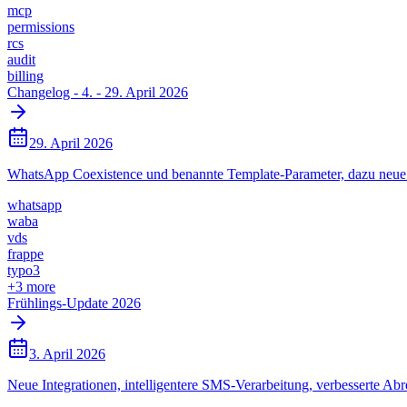
mcp
permissions
rcs
audit
billing
Changelog - 4. - 29. April 2026
29. April 2026
WhatsApp Coexistence und benannte Template-Parameter, dazu neue
whatsapp
waba
vds
frappe
typo3
+
3
more
Frühlings-Update 2026
3. April 2026
Neue Integrationen, intelligentere SMS-Verarbeitung, verbesserte A