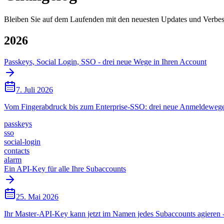
Bleiben Sie auf dem Laufenden mit den neuesten Updates und Verbes
2026
Passkeys, Social Login, SSO - drei neue Wege in Ihren Account
7. Juli 2026
Vom Fingerabdruck bis zum Enterprise-SSO: drei neue Anmeldewege be
passkeys
sso
social-login
contacts
alarm
Ein API-Key für alle Ihre Subaccounts
25. Mai 2026
Ihr Master-API-Key kann jetzt im Namen jedes Subaccounts agieren 