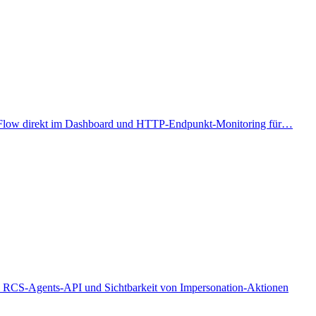
AVV-Flow direkt im Dashboard und HTTP-Endpunkt-Monitoring für…
ue RCS-Agents-API und Sichtbarkeit von Impersonation-Aktionen