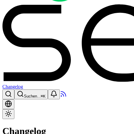
Changelog
Suchen...
⌘
K
Changelog