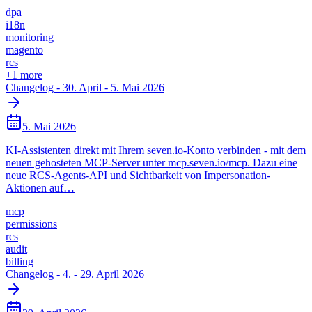
dpa
i18n
monitoring
magento
rcs
+
1
more
Changelog - 30. April - 5. Mai 2026
5. Mai 2026
KI-Assistenten direkt mit Ihrem seven.io-Konto verbinden - mit dem
neuen gehosteten MCP-Server unter mcp.seven.io/mcp. Dazu eine
neue RCS-Agents-API und Sichtbarkeit von Impersonation-
Aktionen auf…
mcp
permissions
rcs
audit
billing
Changelog - 4. - 29. April 2026