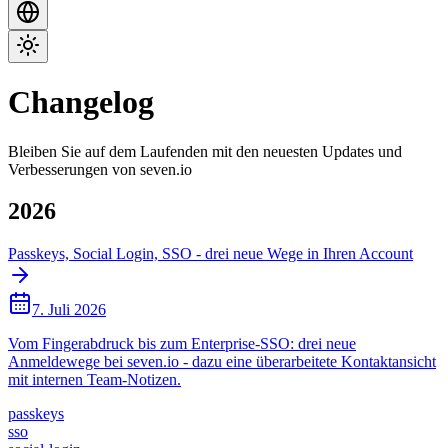
Changelog
Bleiben Sie auf dem Laufenden mit den neuesten Updates und
Verbesserungen von seven.io
2026
Passkeys, Social Login, SSO - drei neue Wege in Ihren Account
7. Juli 2026
Vom Fingerabdruck bis zum Enterprise-SSO: drei neue
Anmeldewege bei seven.io - dazu eine überarbeitete Kontaktansicht
mit internen Team-Notizen.
passkeys
sso