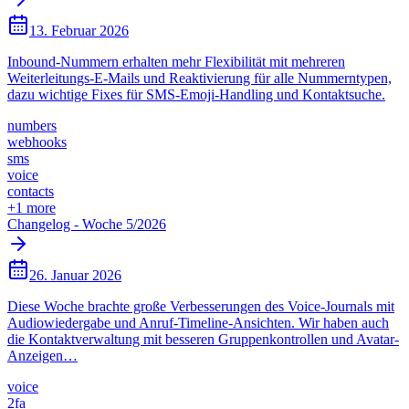
13. Februar 2026
Inbound-Nummern erhalten mehr Flexibilität mit mehreren
Weiterleitungs-E-Mails und Reaktivierung für alle Nummerntypen,
dazu wichtige Fixes für SMS-Emoji-Handling und Kontaktsuche.
numbers
webhooks
sms
voice
contacts
+
1
more
Changelog - Woche 5/2026
26. Januar 2026
Diese Woche brachte große Verbesserungen des Voice-Journals mit
Audiowiedergabe und Anruf-Timeline-Ansichten. Wir haben auch
die Kontaktverwaltung mit besseren Gruppenkontrollen und Avatar-
Anzeigen…
voice
2fa