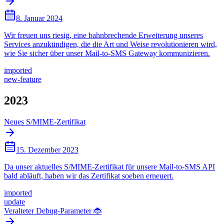
8. Januar 2024
Wir freuen uns riesig, eine bahnbrechende Erweiterung unseres
Services anzukündigen, die die Art und Weise revolutionieren wird,
wie Sie sicher über unser Mail-to-SMS Gateway kommunizieren.
imported
new-feature
2023
Neues S/MIME-Zertifikat
15. Dezember 2023
Da unser aktuelles S/MIME-Zertifikat für unsere Mail-to-SMS API
bald abläuft, haben wir das Zertifikat soeben erneuert.
imported
update
Veralteter Debug-Parameter 🐞