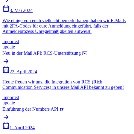
3. Mai 2024
Wie einige von euch vielleicht bemerkt haben, haben wir E-Mails
mit 2FA-Codes für eure Anmeldung eingeführt, falls der
Anmeldeprozess Unregelmäßigkeiten aufweist.
imported
update
Neu in der Mail API: RCS-Unterstützung ✉️
22. April 2024
Heute freuen wir uns, die Integration von RCS (Rich
Communication Services) in unsere Mail API bekannt zu geben!
imported
update
Einführung der Numbers API ☎️
1. April 2024