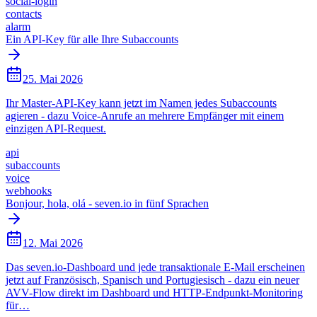
social-login
contacts
alarm
Ein API-Key für alle Ihre Subaccounts
25. Mai 2026
Ihr Master-API-Key kann jetzt im Namen jedes Subaccounts
agieren - dazu Voice-Anrufe an mehrere Empfänger mit einem
einzigen API-Request.
api
subaccounts
voice
webhooks
Bonjour, hola, olá - seven.io in fünf Sprachen
12. Mai 2026
Das seven.io-Dashboard und jede transaktionale E-Mail erscheinen
jetzt auf Französisch, Spanisch und Portugiesisch - dazu ein neuer
AVV-Flow direkt im Dashboard und HTTP-Endpunkt-Monitoring
für…