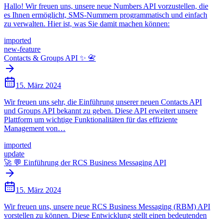
Hallo! Wir freuen uns, unsere neue Numbers API vorzustellen, die
es Ihnen ermöglicht, SMS-Nummern programmatisch und einfach
zu verwalten. Hier ist, was Sie damit machen können:
imported
new-feature
Contacts & Groups API ✨ 📇
15. März 2024
Wir freuen uns sehr, die Einführung unserer neuen Contacts API
und Groups API bekannt zu geben. Diese API erweitert unsere
Plattform um wichtige Funktionalitäten für das effiziente
Management von…
imported
update
🚀 💬 Einführung der RCS Business Messaging API
15. März 2024
Wir freuen uns, unsere neue RCS Business Messaging (RBM) API
vorstellen zu können. Diese Entwicklung stellt einen bedeutenden