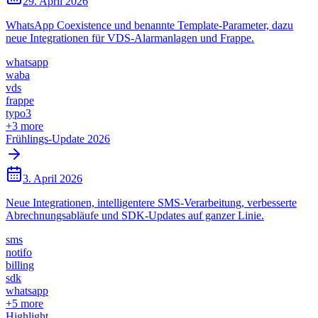
29. April 2026
WhatsApp Coexistence und benannte Template-Parameter, dazu
neue Integrationen für VDS-Alarmanlagen und Frappe.
whatsapp
waba
vds
frappe
typo3
+
3
more
Frühlings-Update 2026
3. April 2026
Neue Integrationen, intelligentere SMS-Verarbeitung, verbesserte
Abrechnungsabläufe und SDK-Updates auf ganzer Linie.
sms
notifo
billing
sdk
whatsapp
+
5
more
Highlight