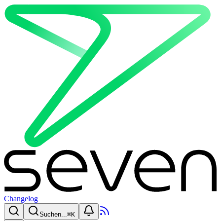
Changelog
Suchen...
⌘
K