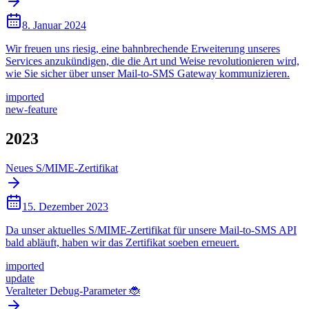
8. Januar 2024
Wir freuen uns riesig, eine bahnbrechende Erweiterung unseres
Services anzukündigen, die die Art und Weise revolutionieren wird,
wie Sie sicher über unser Mail-to-SMS Gateway kommunizieren.
imported
new-feature
2023
Neues S/MIME-Zertifikat
15. Dezember 2023
Da unser aktuelles S/MIME-Zertifikat für unsere Mail-to-SMS API
bald abläuft, haben wir das Zertifikat soeben erneuert.
imported
update
Veralteter Debug-Parameter 🐞