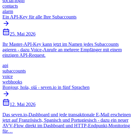
social-login
contacts
alarm
Ein API-Key für alle Ihre Subaccounts
25. Mai 2026
Ihr Master-API-Key kann jetzt im Namen jedes Subaccounts
agieren - dazu Voice-Anrufe an mehrere Empfänger mit einem
einzigen API-Request.
api
subaccounts
voice
webhooks
Bonjour, hola, olá - seven.io in fünf Sprachen
12. Mai 2026
Das seven.io-Dashboard und jede transaktionale E-Mail erscheinen
jetzt auf Französisch, Spanisch und Portugiesisch - dazu ein neuer
AVV-Flow direkt im Dashboard und HTTP-Endpunkt-Monitoring
für…