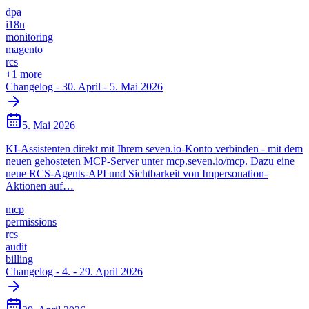
dpa
i18n
monitoring
magento
rcs
+
1
more
Changelog - 30. April - 5. Mai 2026
5. Mai 2026
KI-Assistenten direkt mit Ihrem seven.io-Konto verbinden - mit dem
neuen gehosteten MCP-Server unter mcp.seven.io/mcp. Dazu eine
neue RCS-Agents-API und Sichtbarkeit von Impersonation-
Aktionen auf…
mcp
permissions
rcs
audit
billing
Changelog - 4. - 29. April 2026