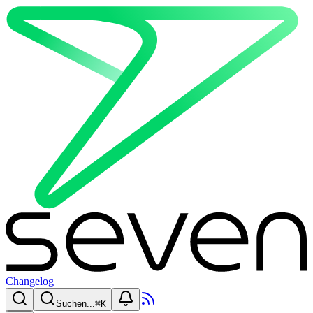
Changelog
Suchen...
⌘
K