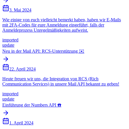
3. Mai 2024
Wie einige von euch vielleicht bemerkt haben, haben wir E-Mails
mit 2FA-Codes für eure Anmeldung eingeführt, falls der
Anmeldeprozess Unregelmäßigkeiten aufweist.
imported
update
Neu in der Mail API: RCS-Unterstützung ✉️
22. April 2024
Heute freuen wir uns, die Integration von RCS (Rich
Communication Services) in unsere Mail API bekannt zu geben!
imported
update
Einführung der Numbers API ☎️
1. April 2024