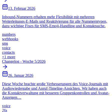
13. Februar 2026
Inbound-Nummern erhalten mehr Flexibilität mit mehreren
Weiterleitungs-E-Mails und Reaktivierung für alle Nummerntypen,
dazu wichtige Fixes für SMS-Emoji-Handling und Kontaktsuche.
numbers
webhooks
sms
voice
contacts
+
1
more
Changelog - Woche 5/2026
26. Januar 2026
Diese Woche brachte große Verbesserungen des Voice-Journals mit
Audiowiedergabe und Anruf-Timeline-Ansichten. Wir haben auch
die Kontaktverwaltung mit besseren Gruppenkontrollen und Avatar-
Anzeigen…
voice
2fa