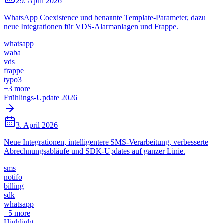
29. April 2026
WhatsApp Coexistence und benannte Template-Parameter, dazu
neue Integrationen für VDS-Alarmanlagen und Frappe.
whatsapp
waba
vds
frappe
typo3
+
3
more
Frühlings-Update 2026
3. April 2026
Neue Integrationen, intelligentere SMS-Verarbeitung, verbesserte
Abrechnungsabläufe und SDK-Updates auf ganzer Linie.
sms
notifo
billing
sdk
whatsapp
+
5
more
Highlight