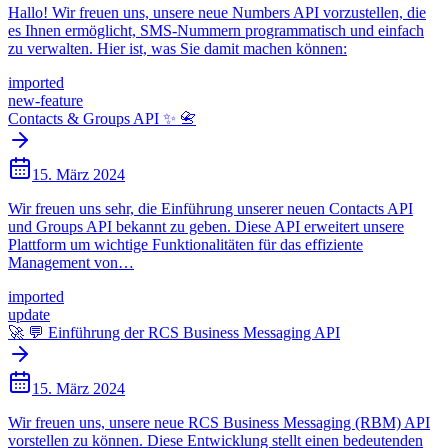
Hallo! Wir freuen uns, unsere neue Numbers API vorzustellen, die
es Ihnen ermöglicht, SMS-Nummern programmatisch und einfach
zu verwalten. Hier ist, was Sie damit machen können:
imported
new-feature
Contacts & Groups API ✨ 📇
15. März 2024
Wir freuen uns sehr, die Einführung unserer neuen Contacts API
und Groups API bekannt zu geben. Diese API erweitert unsere
Plattform um wichtige Funktionalitäten für das effiziente
Management von…
imported
update
🚀 💬 Einführung der RCS Business Messaging API
15. März 2024
Wir freuen uns, unsere neue RCS Business Messaging (RBM) API
vorstellen zu können. Diese Entwicklung stellt einen bedeutenden