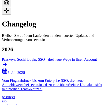
Changelog
Bleiben Sie auf dem Laufenden mit den neuesten Updates und
Verbesserungen von seven.io
2026
Passkeys, Social Login, SSO - drei neue Wege in Ihren Account
7. Juli 2026
Vom Fingerabdruck bis zum Enterprise-SSO: drei neue
Anmeldewege bei seven.io - dazu eine überarbeitete Kontaktansicht
mit internen Team-Notizen.
passkeys
sso