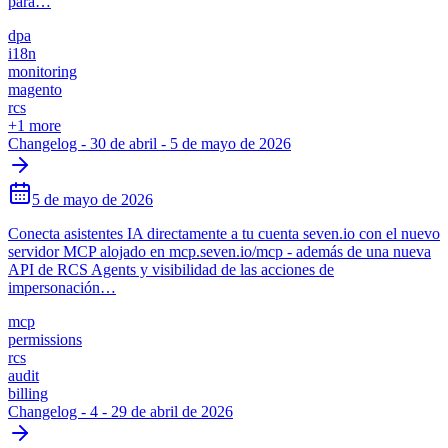
para…
dpa
i18n
monitoring
magento
rcs
+
1
more
Changelog - 30 de abril - 5 de mayo de 2026
5 de mayo de 2026
Conecta asistentes IA directamente a tu cuenta seven.io con el nuevo
servidor MCP alojado en mcp.seven.io/mcp - además de una nueva
API de RCS Agents y visibilidad de las acciones de
impersonación…
mcp
permissions
rcs
audit
billing
Changelog - 4 - 29 de abril de 2026