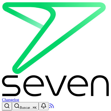
Changelog
Buscar...
⌘
K