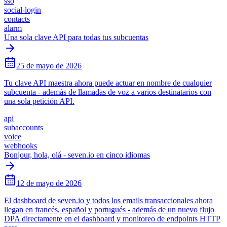
sso
social-login
contacts
alarm
Una sola clave API para todas tus subcuentas
25 de mayo de 2026
Tu clave API maestra ahora puede actuar en nombre de cualquier
subcuenta - además de llamadas de voz a varios destinatarios con
una sola petición API.
api
subaccounts
voice
webhooks
Bonjour, hola, olá - seven.io en cinco idiomas
12 de mayo de 2026
El dashboard de seven.io y todos los emails transaccionales ahora
llegan en francés, español y portugués - además de un nuevo flujo
DPA directamente en el dashboard y monitoreo de endpoints HTTP