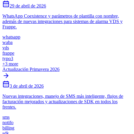
29 de abril de 2026
WhatsApp Coexistence y parámetros de plantilla con nombre,
además de nuevas integraciones para sistemas de alarma VDS y
Frappe.
whatsapp
waba
vds
frappe
typo3
+
3
more
Actualización Primavera 2026
3 de abril de 2026
Nuevas integraciones, manejo de SMS más inteligente, flujos de
facturación mejorados y actualizaciones de SDK en todos los
frentes.
sms
notifo
billing
sdk