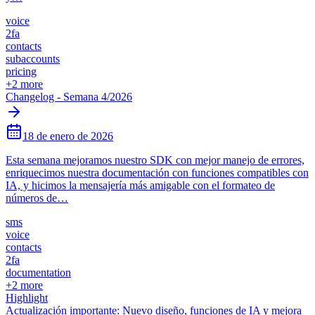
voice
2fa
contacts
subaccounts
pricing
+
2
more
Changelog - Semana 4/2026
18 de enero de 2026
Esta semana mejoramos nuestro SDK con mejor manejo de errores,
enriquecimos nuestra documentación con funciones compatibles con
IA, y hicimos la mensajería más amigable con el formateo de
números de…
sms
voice
contacts
2fa
documentation
+
2
more
Highlight
Actualización importante: Nuevo diseño, funciones de IA y mejora