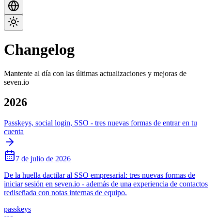
Changelog
Mantente al día con las últimas actualizaciones y mejoras de
seven.io
2026
Passkeys, social login, SSO - tres nuevas formas de entrar en tu
cuenta
7 de julio de 2026
De la huella dactilar al SSO empresarial: tres nuevas formas de
iniciar sesión en seven.io - además de una experiencia de contactos
rediseñada con notas internas de equipo.
passkeys