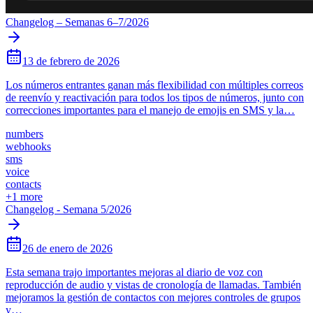
Changelog – Semanas 6–7/2026
13 de febrero de 2026
Los números entrantes ganan más flexibilidad con múltiples correos
de reenvío y reactivación para todos los tipos de números, junto con
correcciones importantes para el manejo de emojis en SMS y la…
numbers
webhooks
sms
voice
contacts
+
1
more
Changelog - Semana 5/2026
26 de enero de 2026
Esta semana trajo importantes mejoras al diario de voz con
reproducción de audio y vistas de cronología de llamadas. También
mejoramos la gestión de contactos con mejores controles de grupos
y…