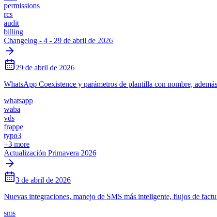
permissions
rcs
audit
billing
Changelog - 4 - 29 de abril de 2026
29 de abril de 2026
WhatsApp Coexistence y parámetros de plantilla con nombre, además
whatsapp
waba
vds
frappe
typo3
+
3
more
Actualización Primavera 2026
3 de abril de 2026
Nuevas integraciones, manejo de SMS más inteligente, flujos de factu
sms