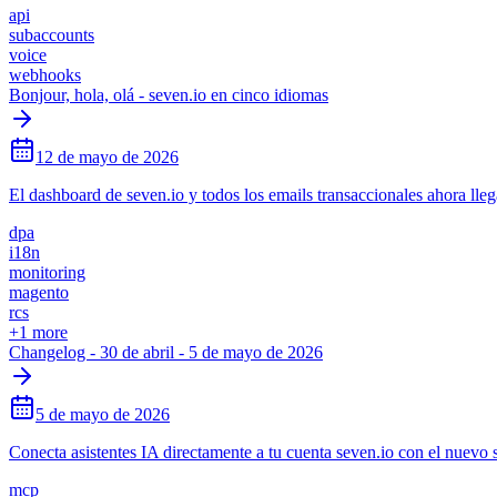
api
subaccounts
voice
webhooks
Bonjour, hola, olá - seven.io en cinco idiomas
12 de mayo de 2026
El dashboard de seven.io y todos los emails transaccionales ahora l
dpa
i18n
monitoring
magento
rcs
+
1
more
Changelog - 30 de abril - 5 de mayo de 2026
5 de mayo de 2026
Conecta asistentes IA directamente a tu cuenta seven.io con el nue
mcp