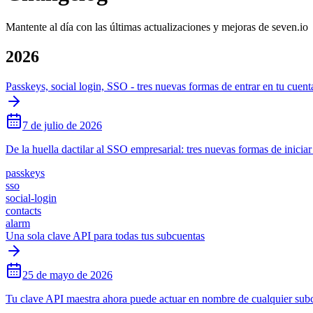
Mantente al día con las últimas actualizaciones y mejoras de seven.io
2026
Passkeys, social login, SSO - tres nuevas formas de entrar en tu cuent
7 de julio de 2026
De la huella dactilar al SSO empresarial: tres nuevas formas de inicia
passkeys
sso
social-login
contacts
alarm
Una sola clave API para todas tus subcuentas
25 de mayo de 2026
Tu clave API maestra ahora puede actuar en nombre de cualquier subcu