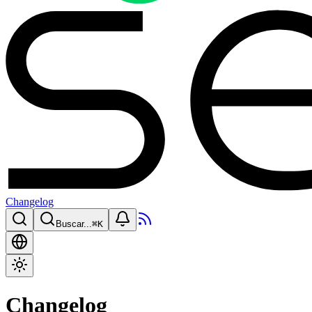
Changelog
Buscar...
⌘
K
Changelog