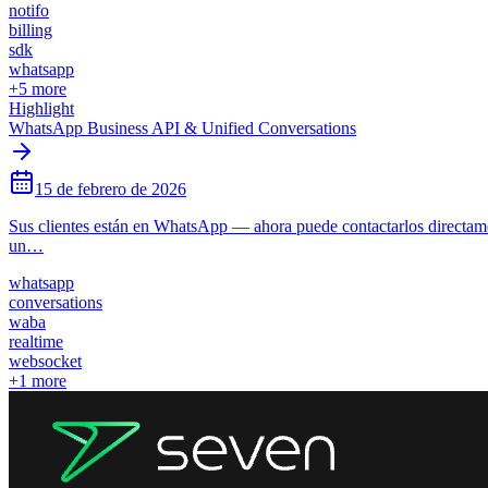
notifo
billing
sdk
whatsapp
+
5
more
Highlight
WhatsApp Business API & Unified Conversations
15 de febrero de 2026
Sus clientes están en WhatsApp — ahora puede contactarlos directa
un…
whatsapp
conversations
waba
realtime
websocket
+
1
more